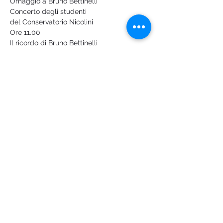
Omaggio a Bruno Bettinelli
Concerto degli studenti
del Conservatorio Nicolini
Ore 11.00
Il ricordo di Bruno Bettinelli
Mostra di più
Condividi questo evento
Logo ideato e creato da Silvio Franzini
©2023 di Conservatorio di Musica Giuseppe Nicolini -