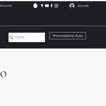
Accedi
e Musicale
Prenotazione Aule
no