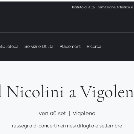
Istituto di Alta Formazione Artistica 
Biblioteca
Servizi e Utilità
Placement
Ricerca
l Nicolini a Vigole
ven 06 set
  |  
Vigoleno
rassegna di concerti nei mesi di luglio e settembre