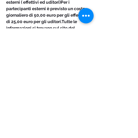
esterni ( effettivi ed uditori)Per i 
partecipanti esterni è previsto un costo 
giornaliero di 50,00 euro per gli effettivi e 
di 25,00 euro per gli uditori.Tutte le 
informazioni si trovano sul sito del 
Conservatorio Nicolini. 
Condividi questo evento
Logo ideato e creato da Silvio Franzini
©2023 di Conservatorio di Musica Giuseppe Nicolini -