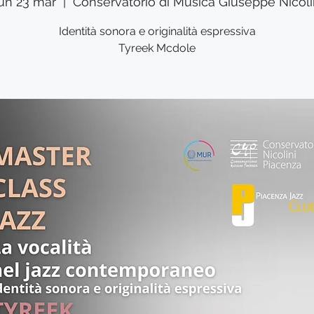
un 23 mar
  |  
Conservatorio di Musica Giuseppe Nicol
Identità sonora e originalità espressiva
Tyreek Mcdole