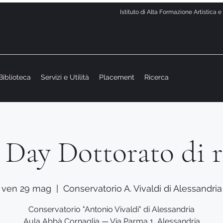
Istituto di Alta Formazione Artistica 
Biblioteca
Servizi e Utilità
Placement
Ricerca
Day Dottorato di r
ven 29 mag
  |  
Conservatorio A. Vivaldi di Alessandria
Conservatorio "Antonio Vivaldi" di Alessandria
Aula Abbà Cornaglia — Via Parma 1, Alessandria