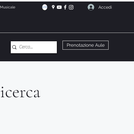
Accedi
e Musicale
Prenotazione Aule
icerca