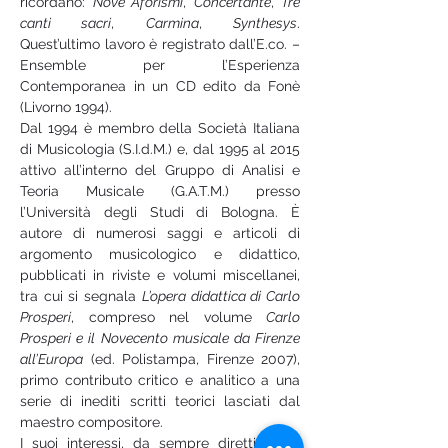
ricordano: 
Nove Aforismi
, 
Concertante
, 
Tre 
canti sacri
, 
Carmina
, 
Synthesys
. 
Quest’ultimo lavoro è registrato dall’E.co. – 
Ensemble per l’Esperienza 
Contemporanea in un CD edito da Fonè 
(Livorno 1994).
Dal 1994 è membro della Società Italiana 
di Musicologia (S.I.d.M.) e, dal 1995 al 2015 
attivo all’interno del Gruppo di Analisi e 
Teoria Musicale (G.A.T.M.) presso 
l’Università degli Studi di Bologna. È 
autore di numerosi saggi e articoli di 
argomento musicologico e didattico, 
pubblicati in riviste e volumi miscellanei, 
tra cui si segnala 
L’opera didattica di Carlo 
Prosperi
, compreso nel volume 
Carlo 
Prosperi e il Novecento musicale da Firenze 
all’Europa
 (ed. Polistampa, Firenze 2007), 
primo contributo critico e analitico a una 
serie di inediti scritti teorici lasciati dal 
maestro compositore.
I suoi interessi, da sempre diretti verso 