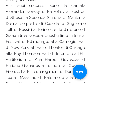
Altri suoi successi sono: la cantata 
Alexander Nevsky di Prokof’ev al Festival 
di Stresa; la Seconda Sinfonia di Mahler, la 
Donna serpente di Casella e Guglielmo 
Tell di Rossini a Torino con la direzione di 
Gianandrea Noseda, quest'ultimo in tour al 
Festival di Edimburgo, alla Carnegie Hall 
di New York, all'Harris Theater di Chicago, 
alla Roy Thomson Hall di Toronto e all'Hill 
Auditorium di Ann Harbor; Goyescas di 
Enrique Granados a Torino e all'Opera di 
Firenze; La Fille du regiment di Donizetti al 
Teatro Massimo di Palermo e alla Royal 
Opera House di Muscat; Svanda Dudak di 
Weinberger, Das Rheingold e Die Walküre 
di Wagner al Teatro Massimo di Palermo; 
Die erste Walpurgisnacht di Mendelssohn 
con l'Orchestra de Cadaques diretta da 
Noseda al Palau de la Musica di 
Barcellona; Adriana Lecouvreur di Cilea a 
Torino; Cassandra di Gnecchi al Teatro 