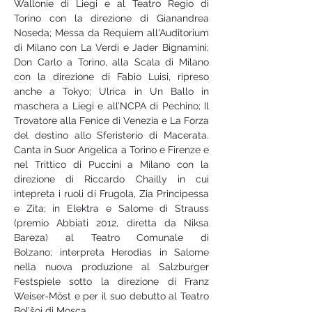
Wallonie di Liegi e al Teatro Regio di 
Torino con la direzione di Gianandrea 
Noseda; Messa da Requiem all'Auditorium 
di Milano con La Verdi e Jader Bignamini; 
Don Carlo a Torino, alla Scala di Milano 
con la direzione di Fabio Luisi, ripreso 
anche a Tokyo; Ulrica in Un Ballo in 
maschera a Liegi e all’NCPA di Pechino; Il 
Trovatore alla Fenice di Venezia e La Forza 
del destino allo Sferisterio di Macerata. 
Canta in Suor Angelica a Torino e Firenze e 
nel Trittico di Puccini a Milano con la 
direzione di Riccardo Chailly in cui 
intepreta i ruoli di Frugola, Zia Principessa 
e Zita; in Elektra e Salome di Strauss 
(premio Abbiati 2012, diretta da Niksa 
Bareza) al Teatro Comunale di 
Bolzano; interpreta Herodias in Salome 
nella nuova produzione al Salzburger 
Festspiele sotto la direzione di Franz 
Weiser-Möst e per il suo debutto al Teatro 
Bol’šoj di Mosca. 