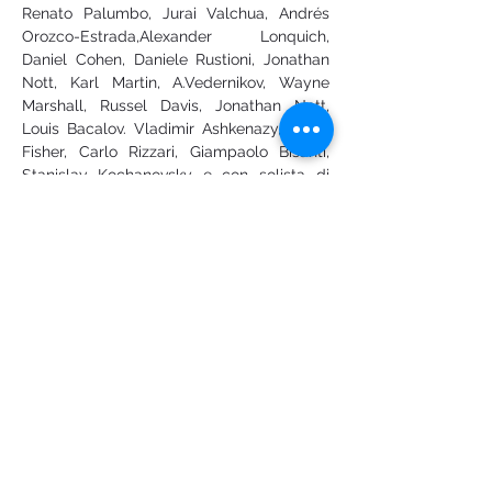
Renato Palumbo, Jurai Valchua, Andrés 
Orozco-Estrada,Alexander Lonquich, 
Daniel Cohen, Daniele Rustioni, Jonathan 
Nott, Karl Martin, A.Vedernikov, Wayne 
Marshall, Russel Davis, Jonathan Nott, 
Louis Bacalov. Vladimir Ashkenazy, Asher 
Fisher, Carlo Rizzari, Giampaolo Bisanti, 
Stanislav Kochanovsky e con solista di 
fama Internazionale come Viktoria 
Mullova, Stafano Bollani, Leo Nucci, 
Giovanni Sollima, Paolo Fresu, Enrico Rava, 
Benedetto Lupo, Michele Campanella, 
Beatrice Rana, Roman Kim, Sergey 
Babayan, Massimo Quarta.
E’ stato insegnante di Trombone presso il 
Liceo T. Stigliani di Matera negli anni 
2019/2020, 2020/2021. Attualmente e’ 
Docente di ruolo di Trombone Presso il 
Conservatorio Statale di musica”Giuseppe 
Nicolini” di Piacenza. Grazie alla sua 
attività;  in campo Internazionale ha tenuto 